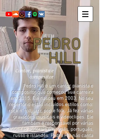
PEDRO
HILL
Cantor, pianista e
compositor
Pedro Hill é um cantor, pianista e
compositor que começou sua carreira
em 2015. Ele nasceu em 2003. No seu
repertório estão incluídos estilos como:
rock n’ roll, jazz, pop e folk. Já fez várias
gravações musicais e videoclipes. Ele
também é responsável por várias
músicas autorais em inglês, português,
russo e islandês. Pedro Hill não canta