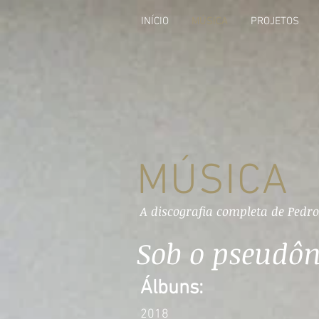
INÍCIO
MÚSICA
PROJETOS
MÚSICA
A discografia completa de Pedro
Sob o pseudôn
Álbuns:
2018