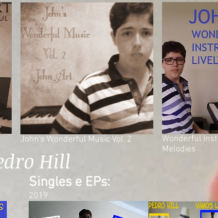
Wonderful Inst
John's Wonderful Music Vol. 2
Melodies
dro Hill
Singles e EPs:
2019