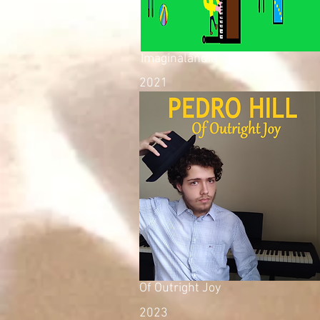
Imaginalândia
2021
Of Outright Joy
2023