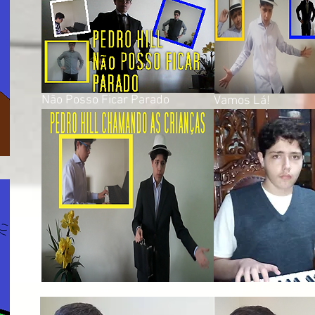
Não Posso Ficar Parado
Vamos Lá!
Chamando as Crianças
Let's All Get Toget