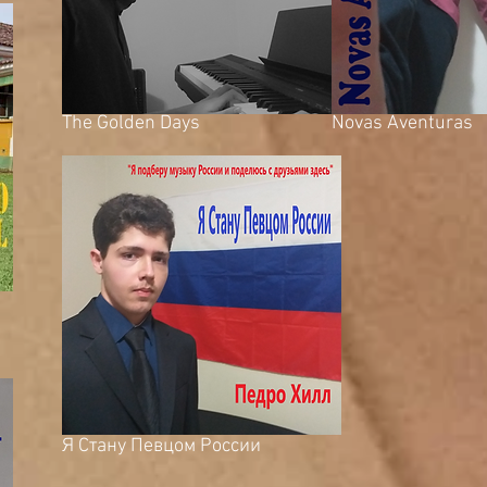
The Golden Days
Novas Aventuras
Я Стану Певцом России