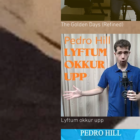
The Golden Days (Refined)
Lyftum okkur upp